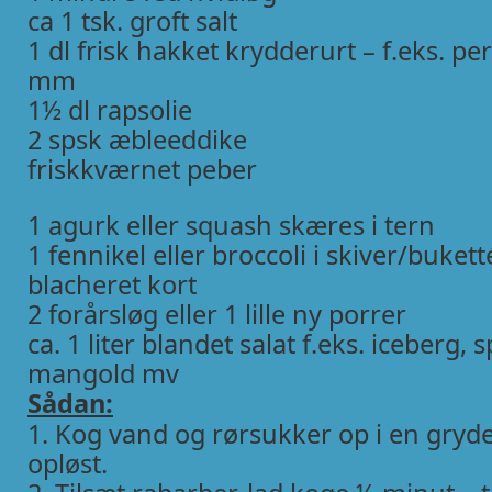
ca 1 tsk. groft salt
1 dl frisk hakket krydderurt – f.eks. per
mm
1½ dl rapsolie
2 spsk æbleeddike
friskkværnet peber
1 agurk eller squash skæres i tern
1 fennikel eller broccoli i skiver/bukett
blacheret kort
2 forårsløg eller 1 lille ny porrer
ca. 1 liter blandet salat f.eks. iceberg, 
mangold mv
Sådan:
1. Kog vand og rørsukker op i en gryde 
opløst.