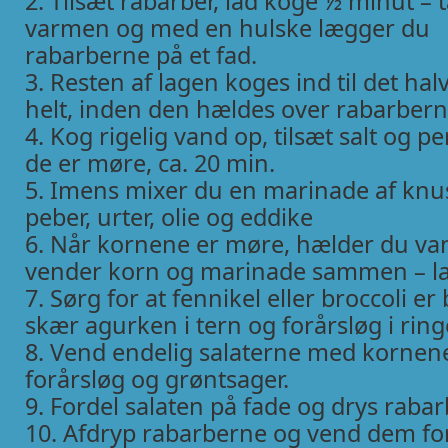
2. Tilsæt rabarber, lad koge ½ minut – 
varmen og med en hulske lægger du
rabarberne på et fad.
3. Resten af lagen koges ind til det hal
helt, inden den hældes over rabarbern
4. Kog rigelig vand op, tilsæt salt og pe
de er møre, ca. 20 min.
5. Imens mixer du en marinade af knust
peber, urter, olie og eddike
6. Når kornene er møre, hælder du van
vender korn og marinade sammen – la
7. Sørg for at fennikel eller broccoli er
skær agurken i tern og forårsløg i ring
8. Vend endelig salaterne med kornene
forårsløg og grøntsager.
9. Fordel salaten på fade og drys raba
10. Afdryp rabarberne og vend dem fors