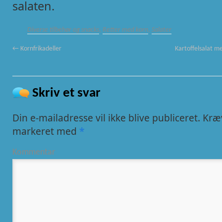
salaten.
Diverse tilbehør og snacks
,
Retter med korn
,
Salater
←
Kornfrikadeller
Kartoffelsalat me
Skriv et svar
Din e-mailadresse vil ikke blive publiceret.
Kræv
markeret med
*
Kommentar