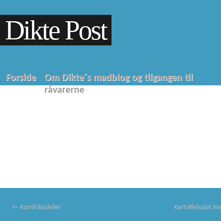
Dikte Post
Forside
Om Dikte´s madblog og tilgangen til
råvarerne
←
Kornfrikadeller
Kartoffelsalat me