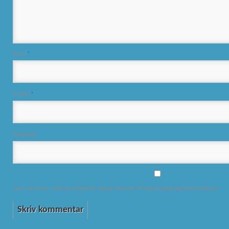
Navn
*
E-mail
*
Websted
Gem mit navn, mail og websted i denne browser til næste gang jeg kommenterer.