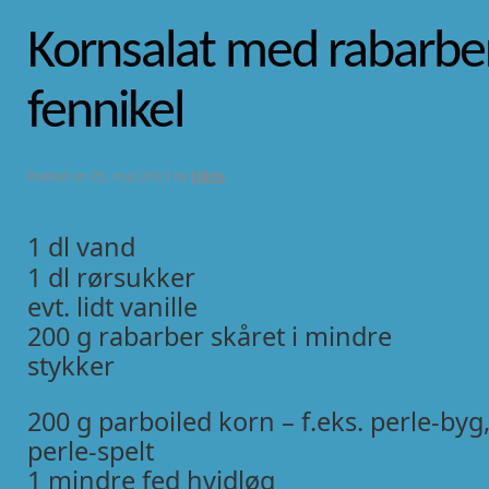
Kornsalat med rabarbe
fennikel
Posted on
25. maj 2015
by
Dikte
1 dl vand
1 dl rørsukker
evt. lidt vanille
200 g rabarber skåret i mindre
stykker
200 g parboiled korn – f.eks. perle-byg,
perle-spelt
1 mindre fed hvidløg