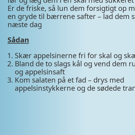
før og læg dem i en skål med sukkeret
Er de friske, så lun dem forsigtigt op 
en gryde til bærrene safter – lad dem st
næste dag
Sådan
Skær appelsinerne fri for skal og sk
Bland de to slags kål og vend dem r
og appelsinsaft
Kom salaten på et fad – drys med
appelsinstykkerne og de sødede tr