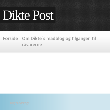
Dikte Post
Forside
Om Dikte´s madblog og tilgangen til
råvarerne
←
Rugbrødskage