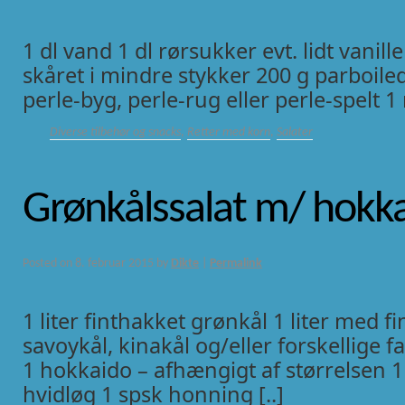
1 dl vand 1 dl rørsukker evt. lidt vanil
skåret i mindre stykker 200 g parboiled
perle-byg, perle-rug eller perle-spelt 1 
Diverse tilbehør og snacks
,
Retter med korn
,
Salater
Grønkålssalat m/ hokk
Posted on
8. februar 2015
by
Dikte
|
Permalink
1 liter finthakket grønkål 1 liter med fi
savoykål, kinakål og/eller forskellige f
1 hokkaido – afhængigt af størrelsen 
hvidløg 1 spsk honning [..]