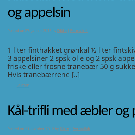
og appelsin
Posted on
27. januar 2013
by
Dikte
|
Permalink
1 liter finthakket grønkål ½ liter fintsk
3 appelsiner 2 spsk olie og 2 spsk appe
friske eller frosne tranebær 50 g sukk
Hvis tranebærrene [..]
Salater
Kål-trifli med æbler og
Posted on
21. oktober 2012
by
Dikte
|
Permalink