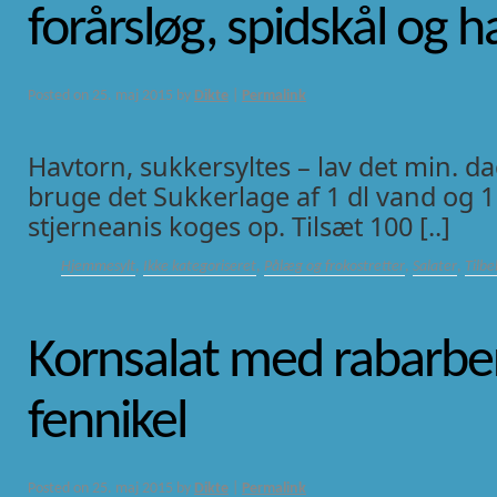
forårsløg, spidskål og 
Posted on
25. maj 2015
by
Dikte
|
Permalink
Havtorn, sukkersyltes – lav det min. da
bruge det Sukkerlage af 1 dl vand og 1
stjerneanis koges op. Tilsæt 100 [..]
Hjemmesylt
,
Ikke kategoriseret
,
Pålæg og frokostretter
,
Salater
,
Tilbe
Kornsalat med rabarbe
fennikel
Posted on
25. maj 2015
by
Dikte
|
Permalink