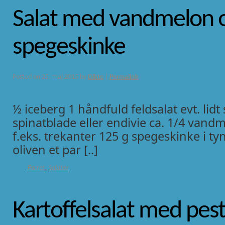
Salat med vandmelon 
spegeskinke
Posted on
25. maj 2015
by
Dikte
|
Permalink
½ iceberg 1 håndfuld feldsalat evt. lid
spinatblade eller endivie ca. 1/4 vandm
f.eks. trekanter 125 g spegeskinke i ty
oliven et par [..]
Forret
,
Salater
Kartoffelsalat med pest