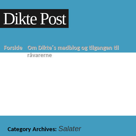
Dikte Post
Forside
Om Dikte´s madblog og tilgangen til
råvarerne
Salater
Category Archives: