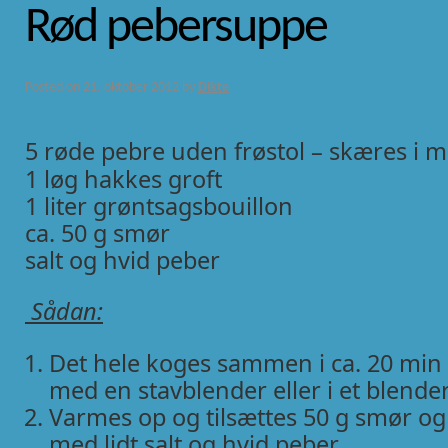
Rød pebersuppe
Posted on
21. oktober 2012
by
Dikte
5 røde pebre uden frøstol – skæres i m
1 løg hakkes groft
1 liter grøntsagsbouillon
ca. 50 g smør
salt og hvid peber
Sådan:
Det hele koges sammen i ca. 20 min
med en stavblender eller i et blender
Varmes op og tilsættes 50 g smør og
med lidt salt og hvid peber