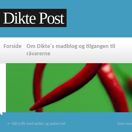
Dikte Post
Forside
Om Dikte´s madblog og tilgangen til
råvarerne
←
Kål-trifli med æbler og peberrod
Korn med