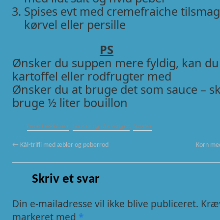
Spises evt med cremefraiche tilsma
kørvel eller persille
PS
Ønsker du suppen mere fyldig, kan du
kartoffel eller rodfrugter med
Ønsker du at bruge det som sauce – sk
bruge ½ liter bouillon
Lune Lækkerier
,
Saucer og dressinger
,
Supper
←
Kål-trifli med æbler og peberrod
Korn med
Skriv et svar
Din e-mailadresse vil ikke blive publiceret.
Kræv
markeret med
*