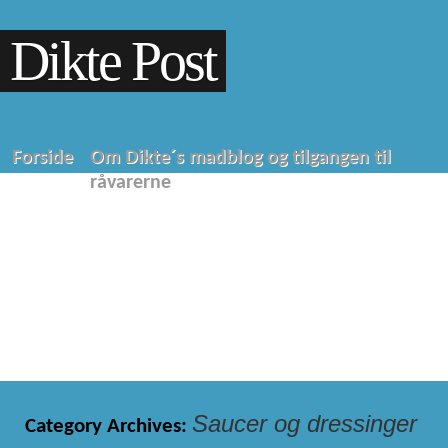
Dikte Post
Forside
Om Dikte´s madblog og tilgangen til
råvarerne
Saucer og dressinger
Category Archives: