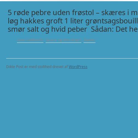
5 røde pebre uden frøstol – skæres i m
løg hakkes groft 1 liter grøntsagsbouil
smør salt og hvid peber Sådan: Det hel
Lune Lækkerier
,
Saucer og dressinger
,
Supper
Dikte Post er med stolthed drevet af
WordPress