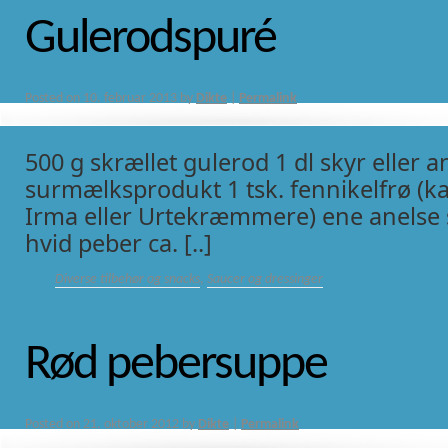
Gulerodspuré
Posted on
10. februar 2013
by
Dikte
|
Permalink
500 g skrællet gulerod 1 dl skyr eller a
surmælksprodukt 1 tsk. fennikelfrø (ka
Irma eller Urtekræmmere) ene anelse s
hvid peber ca. [..]
Diverse tilbehør og snacks
,
Saucer og dressinger
Rød pebersuppe
Posted on
21. oktober 2012
by
Dikte
|
Permalink